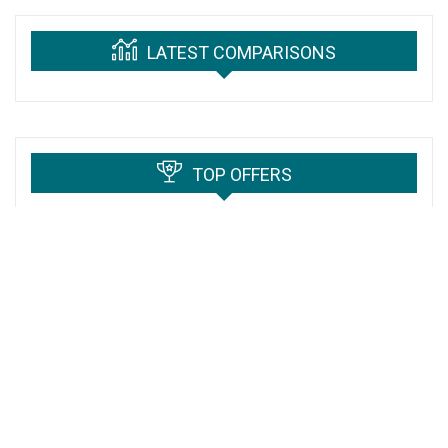
LATEST COMPARISONS
TOP OFFERS
Автоматизация email-рассылок с n8n:
шаги к успеху и персонализации
9 примеров анимации пользовательского
интерфейса, которые вдохновят вас на
творчество в 2022 году
Как работать с анимацией Lottie в Adobe