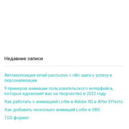
Недавние записи
Автоматизация email-рассылок с n8n: шаги к успеху и
персонализации
9 примеров анимации пользовательского интерфейса,
которые вдохновят вас на творчество в 2022 году
Как работать с анимацией Lottie в Adobe XD и After Effects
Как добавить несколько анимаций Lottie в OBS
TGS формат