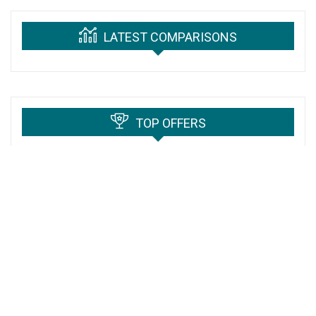
LATEST COMPARISONS
TOP OFFERS
Автоматизация email-рассылок с n8n:
шаги к успеху и персонализации
9 примеров анимации пользовательского
интерфейса, которые вдохновят вас на
творчество в 2022 году
Как работать с анимацией Lottie в Adobe